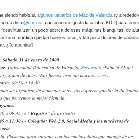
e siendo habitual,
algunos usuarios de Mac de Valencia
(y alrededor
(como diría
@emilcar
, que poco me gusta la palabra KDD) para compa
 ‘desvirtualizar’ un poco acerca de esas máquinas blanquitas, de alu
anzana mordida que tan buenos ratos, y tan poco dolores de cabeza
ar. ¿Te apuntas?
: Sábado 31 de enero de 2009
gar
: Universidad Politécnica de Valencia,
Rectorado
(Edificio 3A del
no), Salón de Actos (Nos hemos visto ahí muchas veces)
ario
: 09:30 a 14:30
ida sin organizar de momento, si os vais a querer quedar id diciéndol
a que pensemos la mejor fórmula.
ograma:
30 a 09:45 ->
“Registro”
de asistentes
45 a 11:30 -> Coloquio: Web 2.0, Social Media y los mackeros de
encia
lfo Plasencia dará entrada, con los muchos datos que maneja de los