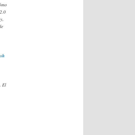
cómo
2.0
y,
de
osh
. El