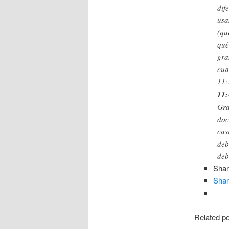
dif
usa
(qu
qué
gra
cua
11:
11:
Gra
doc
cas
deb
deb
Shar
Sha
Related po