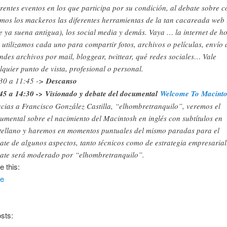
erentes eventos en los que participa por su condición, al debate sobre 
mos los mackeros las diferentes herramientas de la tan cacareada web 
e ya suena antigua), los social media y demás. Vaya … la internet de ho
 utilizamos cada uno para compartir fotos, archivos o películas, envío 
ndes archivos por mail, bloggear, twittear, qué redes sociales… Vale
lquier punto de vista, profesional o personal.
30 a 11:45 ->
Descanso
45 a 14:30 -> Visionado y debate del documental
Welcome To Macint
cias a Francisco González Castilla, “elhombretranquilo”, veremos el
umental sobre el nacimiento del Macintosh en inglés con subtítulos en
tellano y haremos en momentos puntuales del mismo paradas para el
ate de algunos aspectos, tanto técnicos como de estrategia empresarial
ate será moderado por “elhombretranquilo”.
e this:
re
sts: