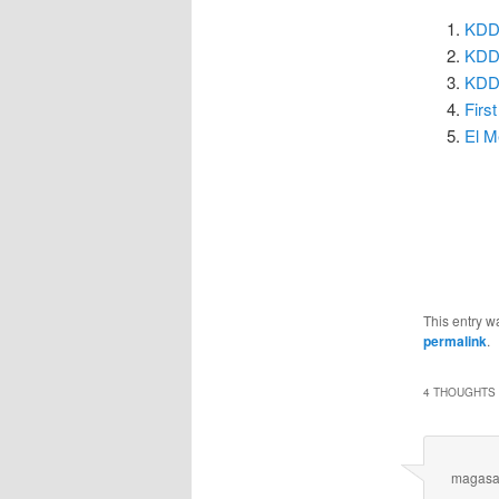
KDD 
KDD
KDD 
Firs
El M
This entry w
permalink
.
4 THOUGHTS 
magas