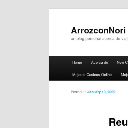
ArrozconNori
un blog personal acerca de viaj
Main menu
Home
Acerca de
New C
Skip to primary content
Skip to secondary content
Mejores Casinos Online
Mejo
Posted on
January 19, 2009
Reu