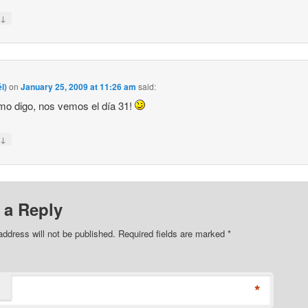
↓
y
l)
on
January 25, 2009 at 11:26 am
said:
mo digo, nos vemos el día 31!
↓
y
 a Reply
address will not be published. Required fields are marked
*
*