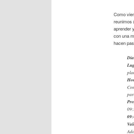
Como vien
reunimos 
aprender y
con una m
hacen pas
Día
Lu
pla
Hor
Com
par
Pr
09:
09:
Val
Ado