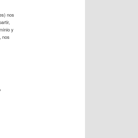
es) nos
rtir,
minio y
, nos
o