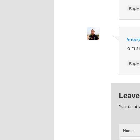
Repl
Arroz (é
lo mis
Repl
Leave
Your email 
Name