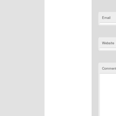
Email
Website
Commen