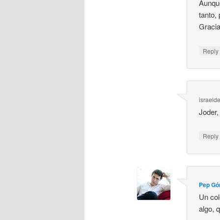
Aunque
tanto,
Gracia
Repl
israeld
Joder,
Repl
Pep G
Un col
algo, 