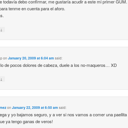
 todavía debo confirmar, me gustaría acudir a este mi primer GUM. 
 para tenme en cuenta para el aforo.
s.
↓
y
ep
on
January 20, 2009 at 6:04 am
said:
 lo de pocos dolores de cabeza, duele a los no-maqueros… XD
↓
y
ómez
on
January 22, 2009 at 6:50 am
said:
ega y yo bajamos seguro, y a ver si nos vamos a comer una paellita
que ya tengo ganas de veros!