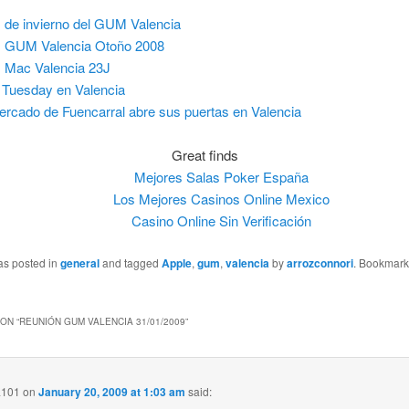
de invierno del GUM Valencia
 GUM Valencia Otoño 2008
Mac Valencia 23J
t Tuesday en Valencia
ercado de Fuencarral abre sus puertas en Valencia
Great finds
Mejores Salas Poker España
Los Mejores Casinos Online Mexico
Casino Online Sin Verificación
as posted in
general
and tagged
Apple
,
gum
,
valencia
by
arrozconnori
. Bookmark
ON “
REUNIÓN GUM VALENCIA 31/01/2009
”
a101
on
January 20, 2009 at 1:03 am
said: