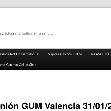
es, fotografía, software, running…
asinos Not On Gamstop UK
Mejores Casinos Online
Casinos Sin Li
res Casinos Online Chile
nión GUM Valencia 31/01/