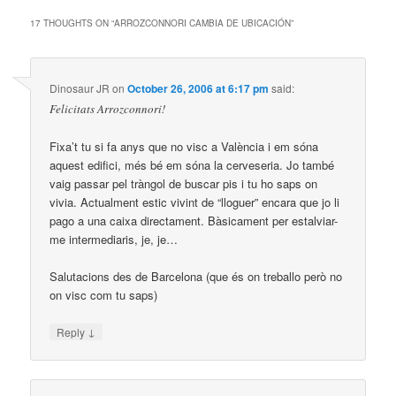
17 THOUGHTS ON “
ARROZCONNORI CAMBIA DE UBICACIÓN
”
Dinosaur JR
on
October 26, 2006 at 6:17 pm
said:
Felicitats Arrozconnori!
Fixa’t tu si fa anys que no visc a València i em sóna
aquest edifici, més bé em sóna la cerveseria. Jo també
vaig passar pel tràngol de buscar pis i tu ho saps on
vivia. Actualment estic vivint de “lloguer” encara que jo li
pago a una caixa directament. Bàsicament per estalviar-
me intermediaris, je, je…
Salutacions des de Barcelona (que és on treballo però no
on visc com tu saps)
↓
Reply