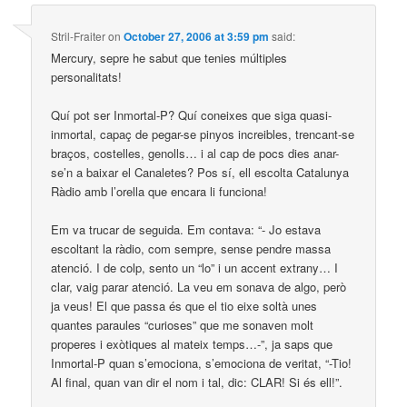
Stril-Fraiter
on
October 27, 2006 at 3:59 pm
said:
Mercury, sepre he sabut que tenies múltiples
personalitats!
Quí pot ser Inmortal-P? Quí coneixes que siga quasi-
inmortal, capaç de pegar-se pinyos increibles, trencant-se
braços, costelles, genolls… i al cap de pocs dies anar-
se’n a baixar el Canaletes? Pos sí, ell escolta Catalunya
Ràdio amb l’orella que encara li funciona!
Em va trucar de seguida. Em contava: “- Jo estava
escoltant la ràdio, com sempre, sense pendre massa
atenció. I de colp, sento un “lo” i un accent extrany… I
clar, vaig parar atenció. La veu em sonava de algo, però
ja veus! El que passa és que el tio eixe soltà unes
quantes paraules “curioses” que me sonaven molt
properes i exòtiques al mateix temps…-”, ja saps que
Inmortal-P quan s’emociona, s’emociona de veritat, “-Tio!
Al final, quan van dir el nom i tal, dic: CLAR! Si és ell!”.