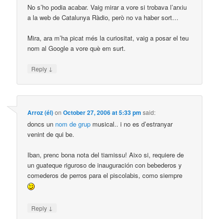
No s’ho podia acabar. Vaig mirar a vore si trobava l’arxiu
a la web de Catalunya Ràdio, però no va haber sort…
Mira, ara m’ha picat més la curiositat, vaig a posar el teu
nom al Google a vore què em surt.
↓
Reply
Arroz (él)
on
October 27, 2006 at 5:33 pm
said:
doncs un
nom de grup
musical.. i no es d’estranyar
venint de qui be.
Iban, prenc bona nota del tiamissu! Aixo si, requiere de
un guateque riguroso de inauguración con bebederos y
comederos de perros para el piscolabis, como siempre
↓
Reply