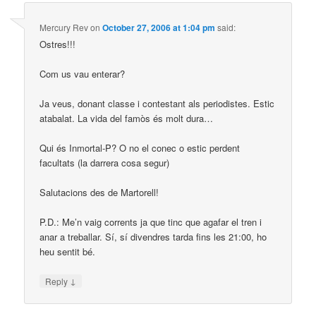
Mercury Rev
on
October 27, 2006 at 1:04 pm
said:
Ostres!!!
Com us vau enterar?
Ja veus, donant classe i contestant als periodistes. Estic
atabalat. La vida del famòs és molt dura…
Qui és Inmortal-P? O no el conec o estic perdent
facultats (la darrera cosa segur)
Salutacions des de Martorell!
P.D.: Me’n vaig corrents ja que tinc que agafar el tren i
anar a treballar. Sí, sí divendres tarda fins les 21:00, ho
heu sentit bé.
↓
Reply