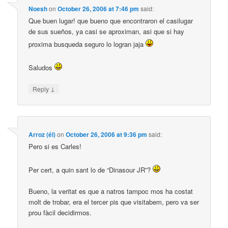
Noesh
on
October 26, 2006 at 7:46 pm
said:
Que buen lugar! que bueno que encontraron el casilugar
de sus sueños, ya casi se aproximan, asi que si hay
proxima busqueda seguro lo logran jaja
Saludos
↓
Reply
Arroz (él)
on
October 26, 2006 at 9:36 pm
said:
Pero si es Carles!
Per cert, a quin sant lo de “Dinasour JR”?
Bueno, la veritat es que a natros tampoc mos ha costat
molt de trobar, era el tercer pis que visitabem, pero va ser
prou fàcil decidirmos.