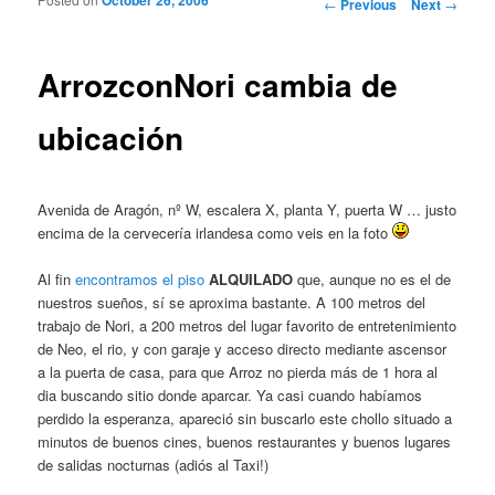
Post navigation
←
Previous
Next
→
ArrozconNori cambia de
ubicación
Avenida de Aragón, nº W, escalera X, planta Y, puerta W … justo
encima de la cervecería irlandesa como veis en la foto
Al fin
encontramos el piso
ALQUILADO
que, aunque no es el de
nuestros sueños, sí se aproxima bastante. A 100 metros del
trabajo de Nori, a 200 metros del lugar favorito de entretenimiento
de Neo, el rio, y con garaje y acceso directo mediante ascensor
a la puerta de casa, para que Arroz no pierda más de 1 hora al
dia buscando sitio donde aparcar. Ya casi cuando habíamos
perdido la esperanza, apareció sin buscarlo este chollo situado a
minutos de buenos cines, buenos restaurantes y buenos lugares
de salidas nocturnas (adiós al Taxi!)