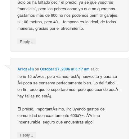
Solo os ha faltado decir el precio, ya se que vosotros
“manejais”, pero los pobres como yo que no queremos
gastarnos más de 600 no nos podemos permitir garajes,
ni 100 metros, pero 40… tampoco es lo ideal, de todas
maneras, gracias por el ofrecimiento.
↓
Reply
Arroz (él)
on
October 27, 2006 at 5:17 am
said:
tiene 15 aÃ±os, pero vamos, estÃ¡ nuevecita y para su
Ã©poca se conserva perfectamente bien. Lo del futbol..
en fin, creo que lo soportaremos, pero que cuando aquÃ­
hay fallas no serÃ¡.
El precio, importantÃ­simo, incluyendo gastos de
comunidad son exactamente 600â?¬. Ã?nimo
Incensurable, seguro que encuentras algo!
↓
Reply