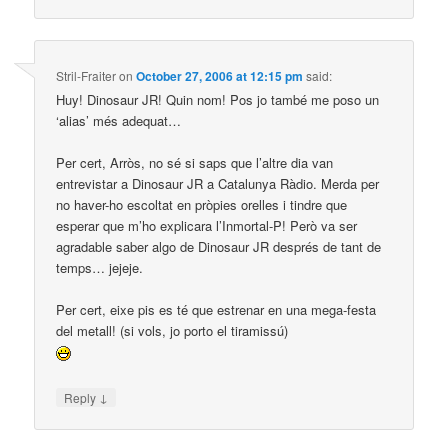
Stril-Fraiter
on
October 27, 2006 at 12:15 pm
said:
Huy! Dinosaur JR! Quin nom! Pos jo també me poso un
‘alias’ més adequat…
Per cert, Arròs, no sé si saps que l’altre dia van
entrevistar a Dinosaur JR a Catalunya Ràdio. Merda per
no haver-ho escoltat en pròpies orelles i tindre que
esperar que m’ho explicara l’Inmortal-P! Però va ser
agradable saber algo de Dinosaur JR després de tant de
temps… jejeje.
Per cert, eixe pis es té que estrenar en una mega-festa
del metall! (si vols, jo porto el tiramissú)
↓
Reply