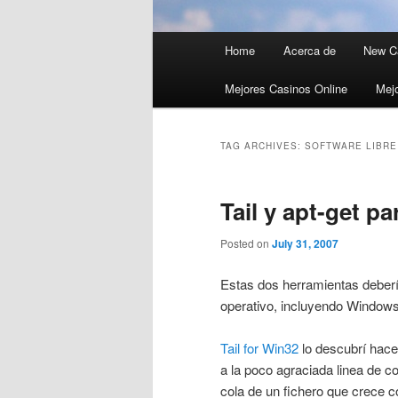
Main menu
Home
Acerca de
New C
Skip to primary content
Skip to secondary content
Mejores Casinos Online
Mejo
TAG ARCHIVES:
SOFTWARE LIBRE
Tail y apt-get 
Posted on
July 31, 2007
Estas dos herramientas deberí
operativo, incluyendo Windows
Tail for Win32
lo descubrí hac
a la poco agraciada linea de co
cola de un fichero que crece co