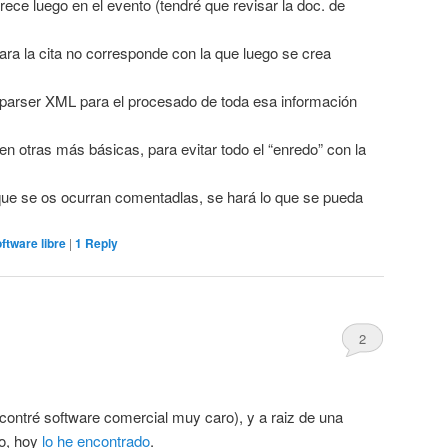
ece luego en el evento (tendré que revisar la doc. de
ara la cita no corresponde con la que luego se crea
parser XML para el procesado de toda esa información
 en otras más básicas, para evitar todo el “enredo” con la
ue se os ocurran comentadlas, se hará lo que se pueda
ftware libre
|
1
Reply
2
contré software comercial muy caro), y a raiz de una
ro, hoy
lo he encontrado
.