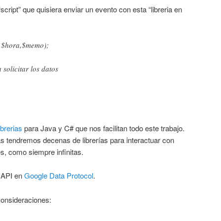
cript” que quisiera enviar un evento con esta “libreria en
a,$hora,$memo);
 solicitar los datos
ibrerias
para Java y C# que nos facilitan todo este trabajo.
s tendremos decenas de librerías para interactuar con
es, como siempre infinitas.
a API en
Google Data Protocol
.
onsideraciones: