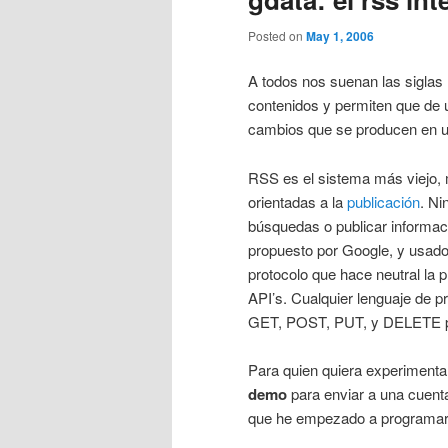
Posted on
May 1, 2006
A todos nos suenan las siglas
contenidos y permiten que de 
cambios que se producen en un 
RSS es el sistema más viejo,
orientadas a la
publicación
. Ni
búsquedas o publicar informa
propuesto por Google, y usad
protocolo que hace neutral la 
API’s. Cualquier lenguaje de 
GET, POST, PUT, y DELETE p
Para quien quiera experimenta
demo
para enviar a una cuenta
que he empezado a programar 