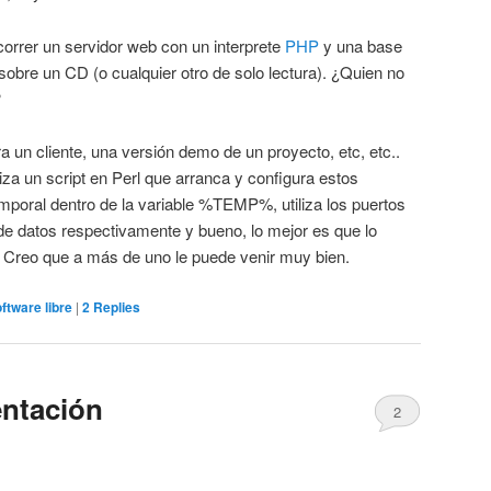
orrer un servidor web con un interprete
PHP
y una base
re un CD (o cualquier otro de solo lectura). ¿Quien no
?
un cliente, una versión demo de un proyecto, etc, etc..
iza un script en Perl que arranca y configura estos
mporal dentro de la variable %TEMP%, utiliza los puertos
e datos respectivamente y bueno, lo mejor es que lo
. Creo que a más de uno le puede venir muy bien.
ftware libre
|
2
Replies
entación
2