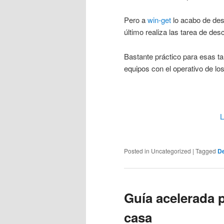
Pero a
win-get
lo acabo de des
último realiza las tarea de des
Bastante práctico para esas t
equipos con el operativo de lo
L
Posted in
Uncategorized
|
Tagged
De
Guía acelerada 
casa