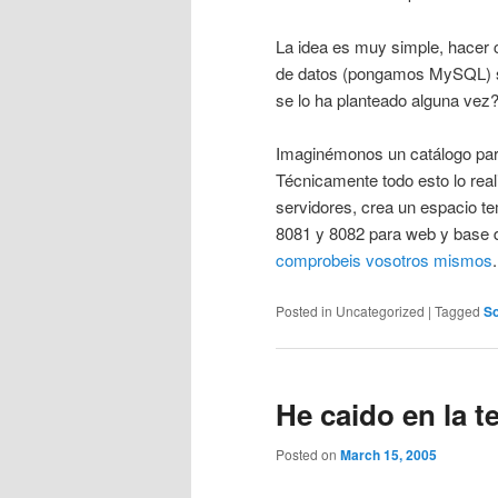
La idea es muy simple, hacer c
de datos (pongamos MySQL) sob
se lo ha planteado alguna vez
Imaginémonos un catálogo para 
Técnicamente todo esto lo real
servidores, crea un espacio te
8081 y 8082 para web y base d
comprobeis vosotros mismos
Posted in
Uncategorized
|
Tagged
So
He caido en la t
Posted on
March 15, 2005