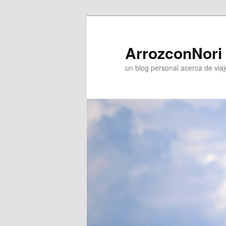
ArrozconNori
un blog personal acerca de viaj