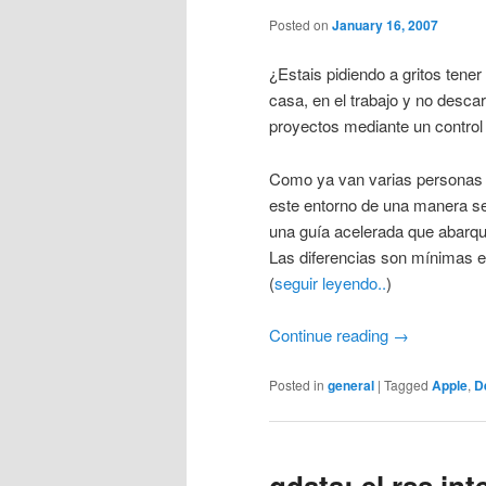
Posted on
January 16, 2007
¿Estais pidiendo a gritos tener
casa, en el trabajo y no descar
proyectos mediante un control 
Como ya van varias personas (
este entorno de una manera sen
una guía acelerada que abarqu
Las diferencias son mínimas en
(
seguir leyendo..
)
Continue reading
→
Posted in
general
|
Tagged
Apple
,
D
gdata: el rss int