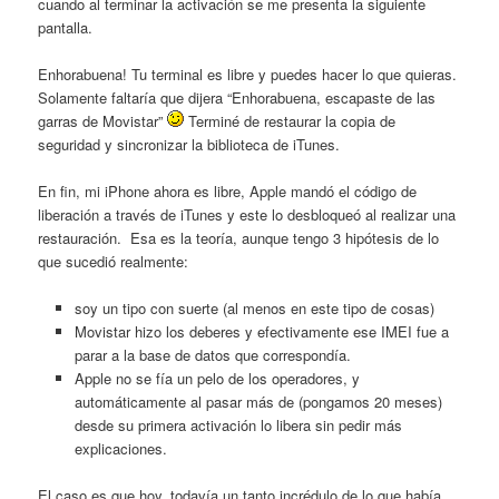
cuando al terminar la activación se me presenta la siguiente
pantalla.
Enhorabuena! Tu terminal es libre y puedes hacer lo que quieras.
Solamente faltaría que dijera “Enhorabuena, escapaste de las
garras de Movistar”
Terminé de restaurar la copia de
seguridad y sincronizar la biblioteca de iTunes.
En fin, mi iPhone ahora es libre, Apple mandó el código de
liberación a través de iTunes y este lo desbloqueó al realizar una
restauración. Esa es la teoría, aunque tengo 3 hipótesis de lo
que sucedió realmente:
soy un tipo con suerte (al menos en este tipo de cosas)
Movistar hizo los deberes y efectivamente ese IMEI fue a
parar a la base de datos que correspondía.
Apple no se fía un pelo de los operadores, y
automáticamente al pasar más de (pongamos 20 meses)
desde su primera activación lo libera sin pedir más
explicaciones.
El caso es que hoy, todavía un tanto incrédulo de lo que había