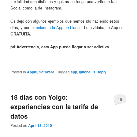
flexibilidad son distintas y quizás no tenga una vertiente tan
Social como la de Instagram.
Os dejo con algunos ejemplos que hemos ido haciendo estos
días, y con el
enlace a la App en iTunes
. Lo olvidaba, la App es
GRATUITA.
pd:Advertencia, esta App puede llegar a ser adictiva.
Posted in
Apple
,
Software
|
Tagged
app
,
iphone
|
1
Reply
18 días con Yoigo:
15
experiencias con la tarifa de
datos
Posted on
April 18, 2010