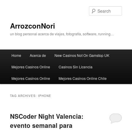
Sear
ArrozconNori
un blog personal acerca de viajes, fotografía, software, running…
Main menu
Home
Acerca de
New Casinos Not On Gamstop UK
Skip to primary content
Skip to secondary content
Mejores Casinos Online
Casinos Sin Licencia
Mejores Casinos Online
Mejores Casinos Online Chile
TAG ARCHIVES:
IPHONE
NSCoder Night Valencia:
evento semanal para