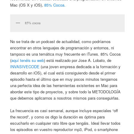
Mac (OS X y iOS),
85% Cocoa.
85% cocoa
No se trata de un podcast de actualidad, como podríamos
encontrar en otros lenguajes de programación y entornos, ni
tampoco es una temática muy frecuente en iTunes. 85% Cocoa
(
aquí tenéis su web
) está realizado por Jose A. Lobato, de
INVASIVECODE
(una joven empresa dedicada a la formación y
desarrollo en iOS), el cual está consiguiendo desde el primer
episodio hasta el último que en muy pocos minutos tengamos
una perfecta idea de las herramientas existentes en Mac para
abordar este tipo de proyectos, y sobre todo la METODOLOGÍA
que debemos aplicarnos a nosotros mismos para conseguirlas.
La frecuencia es casi semanal, aunque incluye especiales “off
the record”, y como os digo la duración es óptima para
escucharlo en cualquier rato libre que tengáis. Ideal llevar todos
los episodios en vuestro reproductor mp3, iPod, o smartphone