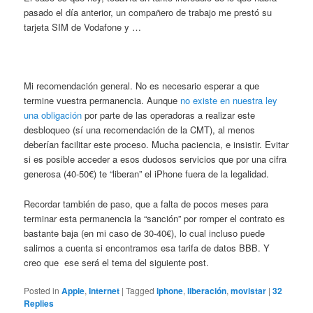
pasado el día anterior, un compañero de trabajo me prestó su
tarjeta SIM de Vodafone y …
Mi recomendación general. No es necesario esperar a que
termine vuestra permanencia. Aunque
no existe en nuestra ley
una obligación
por parte de las operadoras a realizar este
desbloqueo (sí una recomendación de la CMT), al menos
deberían facilitar este proceso. Mucha paciencia, e insistir. Evitar
si es posible acceder a esos dudosos servicios que por una cifra
generosa (40-50€) te “liberan” el iPhone fuera de la legalidad.
Recordar también de paso, que a falta de pocos meses para
terminar esta permanencia la “sanción” por romper el contrato es
bastante baja (en mi caso de 30-40€), lo cual incluso puede
salirnos a cuenta si encontramos esa tarifa de datos BBB. Y
creo que ese será el tema del siguiente post.
Posted in
Apple
,
Internet
|
Tagged
iphone
,
liberación
,
movistar
|
32
Replies