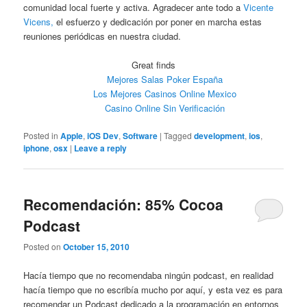
comunidad local fuerte y activa. Agradecer ante todo a
Vicente
Vicens,
el esfuerzo y dedicación por poner en marcha estas
reuniones periódicas en nuestra ciudad.
Great finds
Mejores Salas Poker España
Los Mejores Casinos Online Mexico
Casino Online Sin Verificación
Posted in
Apple
,
iOS Dev
,
Software
|
Tagged
development
,
ios
,
iphone
,
osx
|
Leave a reply
Recomendación: 85% Cocoa
Podcast
Posted on
October 15, 2010
Hacía tiempo que no recomendaba ningún podcast, en realidad
hacía tiempo que no escribía mucho por aquí, y esta vez es para
recomendar un Podcast dedicado a la programación en entornos