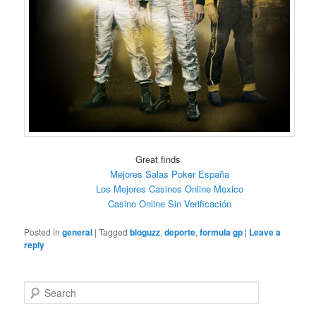
Great finds
Mejores Salas Poker España
Los Mejores Casinos Online Mexico
Casino Online Sin Verificación
Posted in
general
|
Tagged
bloguzz
,
deporte
,
formula gp
|
Leave a
reply
Search