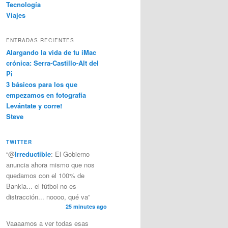
Tecnología
Viajes
ENTRADAS RECIENTES
Alargando la vida de tu iMac
crónica: Serra-Castillo-Alt del
Pi
3 básicos para los que
empezamos en fotografía
Levántate y corre!
Steve
TWITTER
“@
Irreductible
: El Gobierno
anuncia ahora mismo que nos
quedamos con el 100% de
Bankia... el fútbol no es
distracción... noooo, qué va”
25 minutes ago
Vaaaamos a ver todas esas