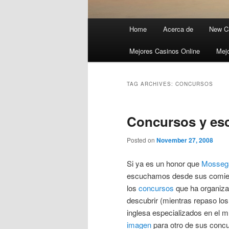
Main menu
Home
Acerca de
New C
Skip to primary content
Skip to secondary content
Mejores Casinos Online
Mejo
TAG ARCHIVES:
CONCURSOS
Concursos y esc
Posted on
November 27, 2008
Si ya es un honor que
Mosseg
escuchamos desde sus comi
los
concursos
que ha organiza
descubrir (mientras repaso lo
inglesa especializados en e
imagen
para otro de sus conc