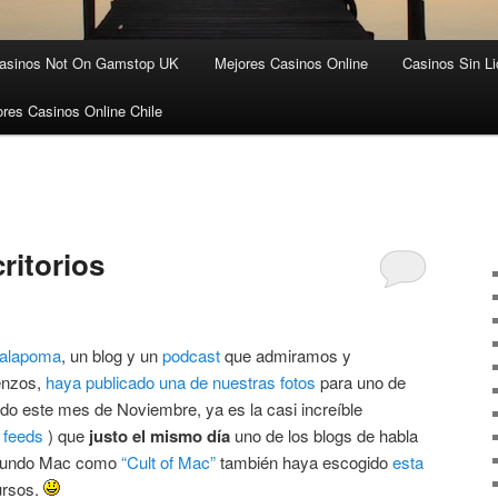
asinos Not On Gamstop UK
Mejores Casinos Online
Casinos Sin Li
res Casinos Online Chile
ritorios
alapoma
, un blog y un
podcast
que admiramos y
enzos,
haya publicado una de nuestras fotos
para uno de
do este mes de Noviembre, ya es la casi increíble
s
feeds
) que
justo el mismo día
uno de los blogs de habla
l mundo Mac como
“Cult of Mac”
también haya escogido
esta
ursos.