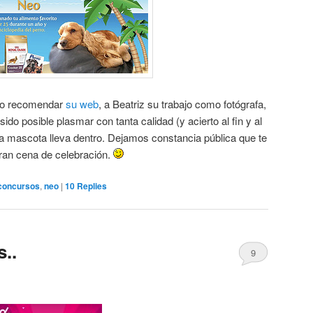
so recomendar
su web
, a Beatriz su trabajo como fotógrafa,
ido posible plasmar con tanta calidad (y acierto al fin y al
a mascota lleva dentro. Dejamos constancia pública que te
gran cena de celebración.
concursos
,
neo
|
10
Replies
s..
9