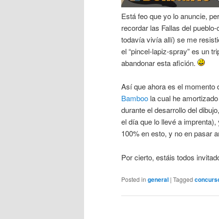
Está feo que yo lo anuncie, per
recordar las Fallas del puebl
todavía vivía allí) se me resis
el “pincel-lapiz-spray” es un t
abandonar esta afición.
Así que ahora es el momento 
Bamboo
la cual he amortizado 
durante el desarrollo del dibujo
el día que lo llevé a imprenta)
100% en esto, y no en pasar ant
Por cierto, estáis todos invitad
Posted in
general
|
Tagged
concurs