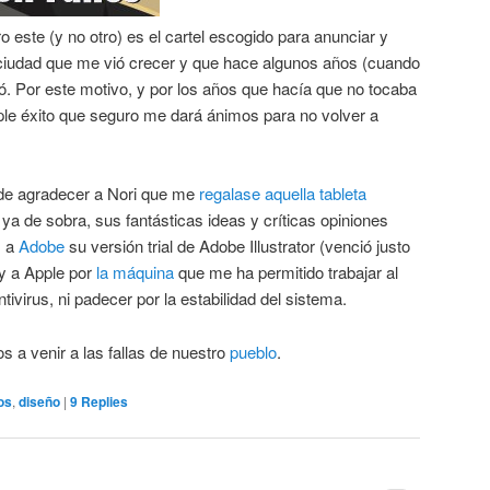
o este (y no otro) es el cartel escogido para anunciar y
o-ciudad que me vió crecer y que hace algunos años (cuando
tió. Por este motivo, y por los años que hacía que no tocaba
riple éxito que seguro me dará ánimos para no volver a
de agradecer a Nori que me
regalase aquella tableta
ya de sobra, sus fantásticas ideas y críticas opiniones
, a
Adobe
su versión trial de Adobe Illustrator (venció justo
, y a Apple por
la máquina
que me ha permitido trabajar al
ivirus, ni padecer por la estabilidad del sistema.
os a venir a las fallas de nuestro
pueblo
.
os
,
diseño
|
9
Replies