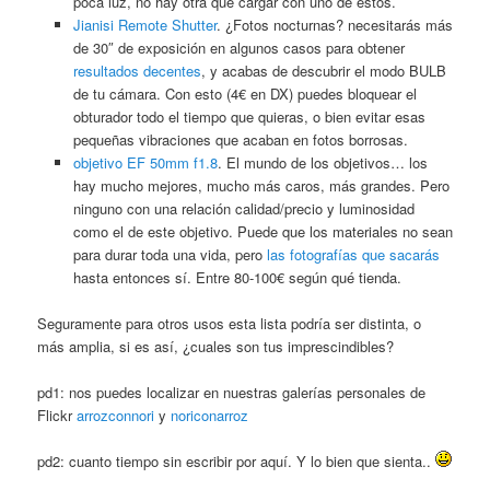
poca luz, no hay otra que cargar con uno de estos.
Jianisi Remote Shutter
. ¿Fotos nocturnas? necesitarás más
de 30″ de exposición en algunos casos para obtener
resultados decentes
, y acabas de descubrir el modo BULB
de tu cámara. Con esto (4€ en DX) puedes bloquear el
obturador todo el tiempo que quieras, o bien evitar esas
pequeñas vibraciones que acaban en fotos borrosas.
objetivo EF 50mm f1.8
. El mundo de los objetivos… los
hay mucho mejores, mucho más caros, más grandes. Pero
ninguno con una relación calidad/precio y luminosidad
como el de este objetivo. Puede que los materiales no sean
para durar toda una vida, pero
las fotografías que sacarás
hasta entonces sí. Entre 80-100€ según qué tienda.
Seguramente para otros usos esta lista podría ser distinta, o
más amplia, si es así, ¿cuales son tus imprescindibles?
pd1: nos puedes localizar en nuestras galerías personales de
Flickr
arrozconnori
y
noriconarroz
pd2: cuanto tiempo sin escribir por aquí. Y lo bien que sienta..