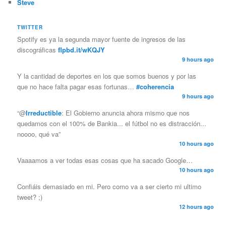
Steve
TWITTER
Spotify es ya la segunda mayor fuente de ingresos de las
discográficas
flpbd.it/wKQJY
9 hours ago
Y la cantidad de deportes en los que somos buenos y por las
que no hace falta pagar esas fortunas…
#coherencia
9 hours ago
“@
Irreductible
: El Gobierno anuncia ahora mismo que nos
quedamos con el 100% de Bankia... el fútbol no es distracción...
noooo, qué va”
10 hours ago
Vaaaamos a ver todas esas cosas que ha sacado Google…
10 hours ago
Confiáis demasiado en mi. Pero como va a ser cierto mi ultimo
tweet? ;)
12 hours ago