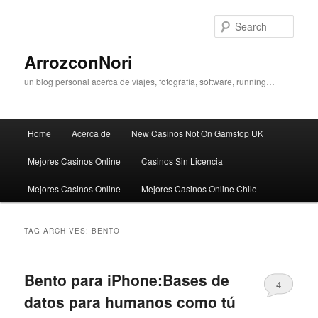
Sear
ArrozconNori
un blog personal acerca de viajes, fotografía, software, running…
Main menu
Home
Acerca de
New Casinos Not On Gamstop UK
Skip to primary content
Skip to secondary content
Mejores Casinos Online
Casinos Sin Licencia
Mejores Casinos Online
Mejores Casinos Online Chile
TAG ARCHIVES:
BENTO
Bento para iPhone:Bases de
4
datos para humanos como tú