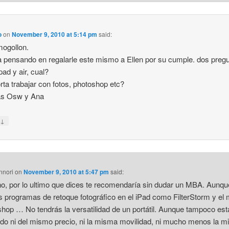
o
on
November 9, 2010 at 5:14 pm
said:
ogollon.
 pensando en regalarle este mismo a Ellen por su cumple. dos preg
pad y air, cual?
rta trabajar con fotos, photoshop etc?
as Osw y Ana
↓
y
nnori
on
November 9, 2010 at 5:47 pm
said:
o, por lo ultimo que dices te recomendaría sin dudar un MBA. Aunq
 programas de retoque fotográfico en el iPad como FilterStorm y el
hop … No tendrás la versatilidad de un portátil. Aunque tampoco e
do ni del mismo precio, ni la misma movilidad, ni mucho menos la 