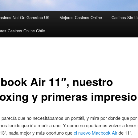
asinos Not On Gamstop UK
Mejores Casinos Online
Casinos Sin Li
res Casinos Online Chile
book Air 11″, nuestro
oxing y primeras impresi
 parecía que no necesitábamos un portátil, y mira por donde que por
emos tenido que ir a morir a uno. Y como no queríamos volver a tener
e 13″, nada mejor y más oportuno que
el nuevo Macbook Air
de 11″.