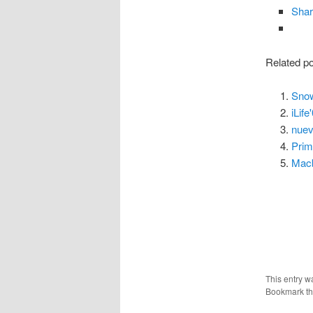
Sha
Related po
Snow
iLif
nuev
Prim
Macb
This entry w
Bookmark t