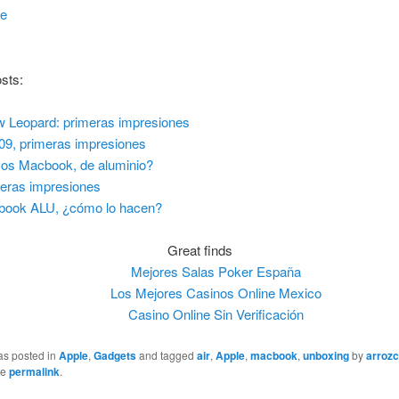
re
sts:
 Leopard: primeras impresiones
e'09, primeras impresiones
os Macbook, de aluminio?
eras impresiones
ook ALU, ¿cómo lo hacen?
Great finds
Mejores Salas Poker España
Los Mejores Casinos Online Mexico
Casino Online Sin Verificación
as posted in
Apple
,
Gadgets
and tagged
air
,
Apple
,
macbook
,
unboxing
by
arrozc
he
permalink
.