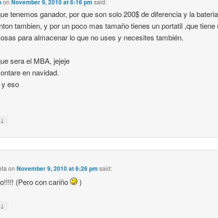
o
on
November 9, 2010 at 6:16 pm
said:
ue tenemos ganador, por que son solo 200$ de diferencia y la bateri
ton tambien, y por un poco mas tamaño tienes un portatil ,que tiene
osas para almacenar lo que no uses y necesites también.
ue sera el MBA, jejeje
contare en navidad.
 y eso
↓
y
eta
on
November 9, 2010 at 6:26 pm
said:
o!!!!! (Pero con cariño
)
↓
y