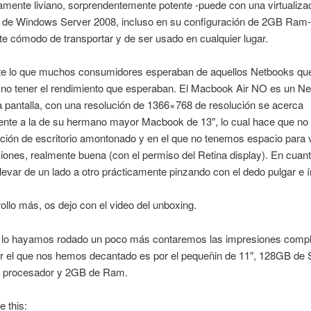
ente liviano, sorprendentemente potente -puede con una virtualiza
x de Windows Server 2008, incluso en su configuración de 2GB Ram-
e cómodo de transportar y de ser usado en cualquier lugar.
e lo que muchos consumidores esperaban de aquellos Netbooks que
 no tener el rendimiento que esperaban. El Macbook Air NO es un N
a pantalla, con una resolución de 1366×768 de resolución se acerca
ente a la de su hermano mayor Macbook de 13″, lo cual hace que n
ión de escritorio amontonado y en el que no tenemos espacio para v
ciones, realmente buena (con el permiso del Retina display). En cuant
levar de un lado a otro prácticamente pinzando con el dedo pulgar e í
llo más, os dejo con el video del unboxing.
 lo hayamos rodado un poco más contaremos las impresiones compl
r el que nos hemos decantado es por el pequeñin de 11″, 128GB de
 procesador y 2GB de Ram.
e this: