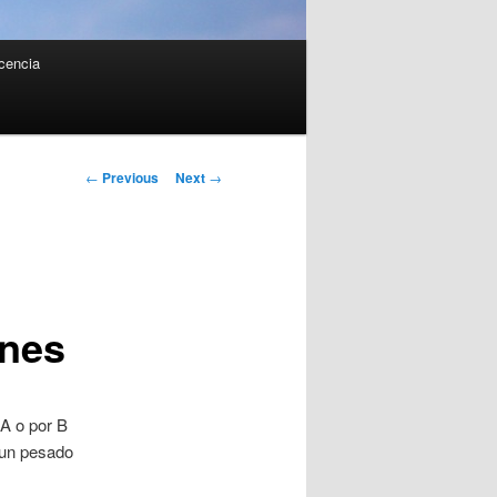
cencia
Post navigation
←
Previous
Next
→
ones
 A o por B
 un pesado