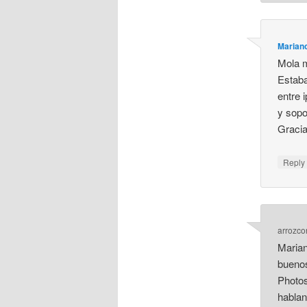
Marian
Mola m
Estaba
entre i
y sopo
Graci
Repl
arrozco
Marian
buenos
Photos
hablan