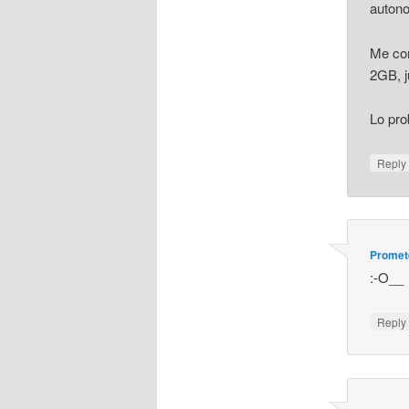
autono
Me con
2GB, j
Lo pro
Repl
Promet
:-O__
Repl