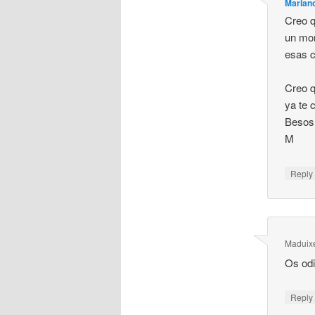
Marian
Creo q
un mon
esas c
Creo q
ya te 
Besos
M
Repl
Maduix
Os odi
Repl