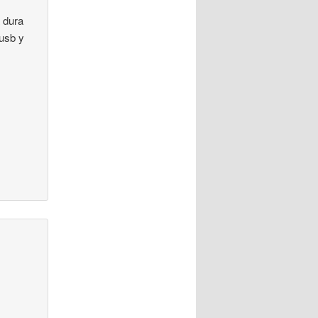
a dura
 usb y