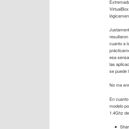
Extremadam
VirtualBo
lógicament
Justament
resultaron
cuanto a l
prácticam
esa sensac
las aplica
se puede l
No me enro
En cuanto
modelo po
1.4Ghz de
Shar