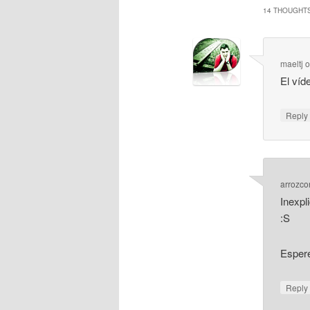
14 THOUGHTS
maeltj
El víd
Repl
arrozco
Inexpl
:S
Espere
Repl