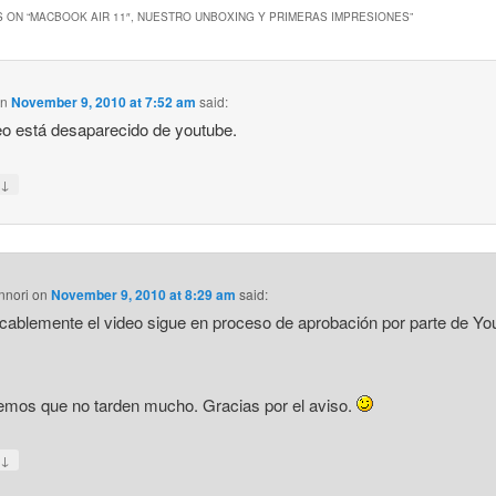
 ON “
MACBOOK AIR 11″, NUESTRO UNBOXING Y PRIMERAS IMPRESIONES
”
on
November 9, 2010 at 7:52 am
said:
eo está desaparecido de youtube.
↓
y
nnori
on
November 9, 2010 at 8:29 am
said:
icablemente el video sigue en proceso de aprobación por parte de Yo
mos que no tarden mucho. Gracias por el aviso.
↓
y