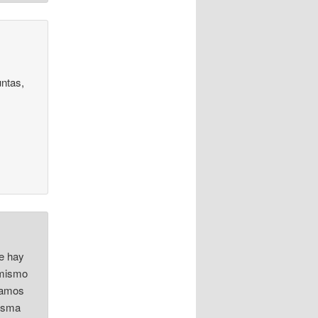
untas,
ue hay
 mismo
stamos
misma