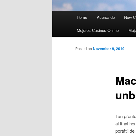
Main menu
Home
Acerca de
New C
Skip to primary content
Skip to secondary content
Mejores Casinos Online
Mejo
Posted on
November 9, 2010
Mac
unb
Tan pronto
al final h
portátil d