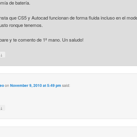
mía de batería.
sta que CS5 y Autocad funcionan de forma fluida incluso en el mod
usto ronque tenemos.
bare y te comento de 1ª mano. Un saludo!
↓
y
eo
on
November 9, 2010 at 5:49 pm
said:
↓
y