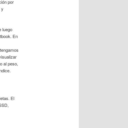
ción por
 y
 luego
etbook. En
o tengamos
isualizar
o al peso,
ndice.
etas. El
 SSD,