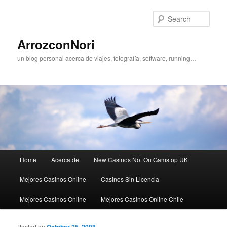
Sear
ArrozconNori
un blog personal acerca de viajes, fotografía, software, running…
Main menu
Home
Acerca de
New Casinos Not On Gamstop UK
Skip to primary content
Skip to secondary content
Mejores Casinos Online
Casinos Sin Licencia
Mejores Casinos Online
Mejores Casinos Online Chile
Posted on
October 25, 2008