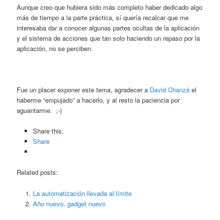
Aunque creo que hubiera sido más completo haber dedicado algo
más de tiempo a la parte práctica, sí quería recalcar que me
interesaba dar a conocer algunas partes ocultas de la aplicación
y el sistema de acciones que tan solo haciendo un repaso por la
aplicación, no se perciben.
Fue un placer exponer este tema, agradecer a
David Chanzá
el
haberme “empujado” a hacerlo, y al resto la paciencia por
aguantarme. ;-)
Share this:
Share
Related posts:
La automatización llevada al límite
Año nuevo, gadget nuevo