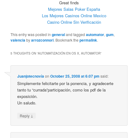
Great finds
Mejores Salas Poker España
Los Mejores Casinos Online Mexico
Casino Online Sin Verificación
This entry was posted in
general
and tagged
automator
,
gum
,
valencia
by
arrozconnori
. Bookmark the
permalink
.
5 THOUGHTS ON “
AUTOMATIZACIÓN EN OS X, AUTOMATOR
”
Juanjotecnovía
on
October 25, 2008 at 6:07 pm
said:
Simplemente felicitarte por la ponencia, y agradecerte
tanto tu “currada”participación, como los pdf de la
exposición.
Un saludo.
↓
Reply