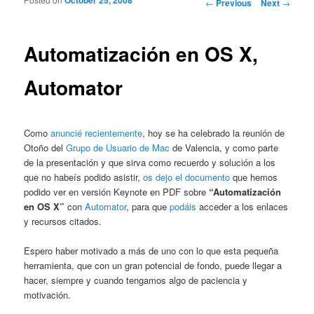
Post navigation
←
Previous
Next
→
Automatización en OS X,
Automator
Como
anuncié recientemente
, hoy se ha celebrado la reunión de
Otoño del
Grupo de Usuario de Mac
de Valencia, y como parte
de la presentación y que sirva como recuerdo y solución a los
que no habeís podido asistir,
os dejo el documento
que hemos
podido ver en versión Keynote en PDF sobre
“Automatización
en OS X”
con
Automator
, para que
podáis
acceder a los enlaces
y recursos citados.
Espero haber motivado a más de uno con lo que esta pequeña
herramienta, que con un gran potencial de fondo, puede llegar a
hacer, siempre y cuando tengamos algo de paciencia y
motivación.