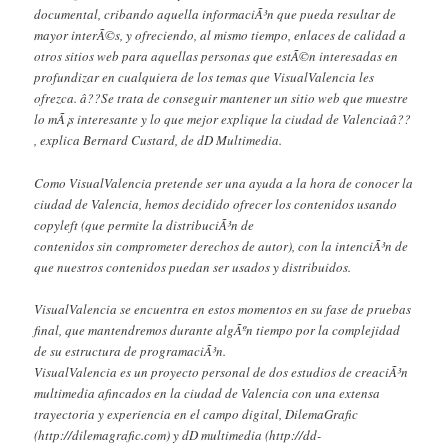
documental, cribando aquella informaciÃ³n que pueda resultar de
mayor interÃ©s, y ofreciendo, al mismo tiempo, enlaces de calidad a
otros sitios web para aquellas personas que estÃ©n interesadas en
profundizar en cualquiera de los temas que VisualValencia les
ofrezca. â??Se trata de conseguir mantener un sitio web que muestre
lo mÃ¡s interesante y lo que mejor explique la ciudad de Valenciaâ??
, explica Bernard Custard, de dD Multimedia.
Como VisualValencia pretende ser una ayuda a la hora de conocer la
ciudad de Valencia, hemos decidido ofrecer los contenidos usando
copyleft (que permite la distribuciÃ³n de
contenidos sin comprometer derechos de autor), con la intenciÃ³n de
que nuestros contenidos puedan ser usados y distribuidos.
VisualValencia se encuentra en estos momentos en su fase de pruebas
final, que mantendremos durante algÃºn tiempo por la complejidad
de su estructura de programaciÃ³n.
VisualValencia es un proyecto personal de dos estudios de creaciÃ³n
multimedia afincados en la ciudad de Valencia con una extensa
trayectoria y experiencia en el campo digital, DilemaGrafic
(http://dilemagrafic.com) y dD multimedia (http://dd-