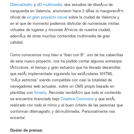
DilemaGrafic
y
dD multimedia
, dos estudios de diseÃ±o de
vanguardia en Valencia, anunciaron hace 2 dÃ­as la inauguraciÃ³n
oficial de
un gran proyecto visual
sobre la ciudad de Valencia y
en el que de momento podemos disfrutar de numerosas visitas
virtuales de lugares y rincones Ãºnicos de nuestra ciudad,
ademÃ¡s de otros muchos contenidos multimedia de gran
calidad.
Como conocemos muy bien a “Iban con B”, uno de los cabecillas
de este nuevo proyecto, nos ha podido contar algunos entresijos
tÃ©cnicos, el tiempo y gran esfuerzo que ha llevado desarrollar,
que estÃ¡ implementado siguiendo los estÃ¡ndares XHTML
“mÃ¡s estrictos” siendo compatible con casi la totalidad de
navegadores web actuales, sobre un CMS propio basado en
plantillas con
Smarty
. Recordar tambiÃ©n que todo el contenido
se encuentra licenciado bajo
Creative Commons
y que estÃ¡
realizado con todo el mimo y el buen criterio de las personas que
conforman dilemagrafic y dd-multimedia. Personalmente nos
encanta!
Dosier de prensa: