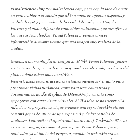
VisualValencia (http://visualvalencia.com) nace con la idea de crear
un marco abierto al mundo que dÃ© a conocer aquellos aspectos y
cualidades mÃ¡s personales de la ciudad de Valencia. Usando
Internet y el poder difusor de contenidos multimedia que nos ofrecen
las nuevas tecnologÃ­as, VisualValencia pretende ofrecer
informaciÃ³n al mismo tiempo que una imagen muy realista de la
ciudad.
Gracias a la tecnologÃ­a de imagen de 360Âº, VisualValencia genera
visitas virtuales que pueden ser disfrutadas desde cualquier lugar del
planeta done exista una conexiÃ³n a
Internet. Estas reconstrucciones virtuales pueden servir tanto para
programar visitas turÃ­sticas, como para usos educativos y
documentales. RocÃ­o MejÃ­as, de DilemaGrafic, cuenta como
empezaron con estas visitas virtuales. â??La idea se nos ocurriÃ³ a
raÃ­z de otro proyecto en el que creamos una reproducciÃ³n virtual
con imÃ¡genes de 360Âº de una exposiciÃ³n de los carteles de
Toulousse-Lautrecâ?? (http://virtual-lautrec.net). Y aÃ±ade: â??Las
primeras fotografÃ­as panorÃ¡micas para VisualValencia fueron
realizadas ya al inicio del proyecto, cuando la web aÃºn era un