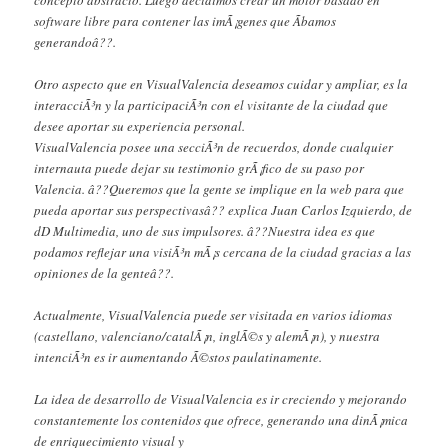
concepto abstracto. Luego decidimos crear un motor basado en
software libre para contener las imÃ¡genes que Ã­bamos
generandoâ??.
Otro aspecto que en VisualValencia deseamos cuidar y ampliar, es la
interacciÃ³n y la participaciÃ³n con el visitante de la ciudad que
desee aportar su experiencia personal.
VisualValencia posee una secciÃ³n de recuerdos, donde cualquier
internauta puede dejar su testimonio grÃ¡fico de su paso por
Valencia. â??Queremos que la gente se implique en la web para que
pueda aportar sus perspectivasâ?? explica Juan Carlos Izquierdo, de
dD Multimedia, uno de sus impulsores. â??Nuestra idea es que
podamos reflejar una visiÃ³n mÃ¡s cercana de la ciudad gracias a las
opiniones de la genteâ??.
Actualmente, VisualValencia puede ser visitada en varios idiomas
(castellano, valenciano/catalÃ¡n, inglÃ©s y alemÃ¡n), y nuestra
intenciÃ³n es ir aumentando Ã©stos paulatinamente.
La idea de desarrollo de VisualValencia es ir creciendo y mejorando
constantemente los contenidos que ofrece, generando una dinÃ¡mica
de enriquecimiento visual y