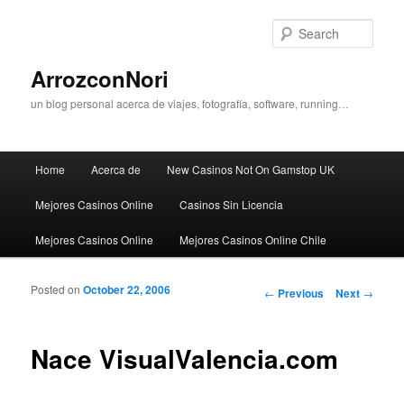
Sear
ArrozconNori
un blog personal acerca de viajes, fotografía, software, running…
Main menu
Home
Acerca de
New Casinos Not On Gamstop UK
Skip to primary content
Skip to secondary content
Mejores Casinos Online
Casinos Sin Licencia
Mejores Casinos Online
Mejores Casinos Online Chile
Posted on
October 22, 2006
Post navigation
←
Previous
Next
→
Nace VisualValencia.com