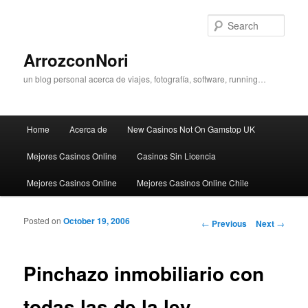
Sear
ArrozconNori
un blog personal acerca de viajes, fotografía, software, running…
Main menu
Home
Acerca de
New Casinos Not On Gamstop UK
Skip to primary content
Skip to secondary content
Mejores Casinos Online
Casinos Sin Licencia
Mejores Casinos Online
Mejores Casinos Online Chile
Posted on
October 19, 2006
Post navigation
←
Previous
Next
→
Pinchazo inmobiliario con
todas las de la ley