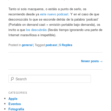
Tanto si sois macqueros, o estáis a punto de serlo, os
recomiendo desde ya
este nuevo podcast.
Y en el caso de que
desconozcáis lo que se esconde detrás de la palabra ‘podcast’
(Portable on demand cast = emisión portable bajo demanda), os
invito a que
los descubráis
(lleváis tiempo ignorando una parte de
Internet maravillosa e irrepetible).
Posted in
general
|
Tagged
podcast
|
5
Replies
Post navigation
Newer posts
→
Search
CATEGORIES
Apple
Eventos
Fotografía