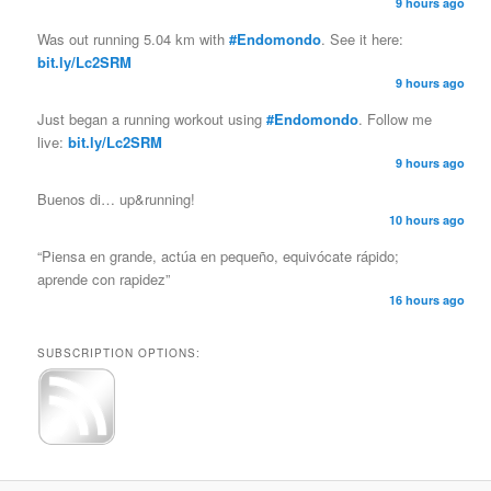
9 hours ago
Was out running 5.04 km with
#Endomondo
. See it here:
bit.ly/Lc2SRM
9 hours ago
Just began a running workout using
#Endomondo
. Follow me
live:
bit.ly/Lc2SRM
9 hours ago
Buenos di… up&running!
10 hours ago
“Piensa en grande, actúa en pequeño, equivócate rápido;
aprende con rapidez”
16 hours ago
SUBSCRIPTION OPTIONS: