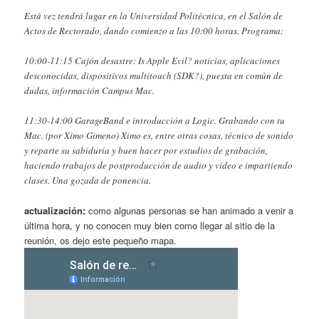
Está vez tendrá lugar en la Universidad Politécnica, en el Salón de
Actos de Rectorado, dando comienzo a las 10:00 horas. Programa:
10:00-11:15 Cajón desastre: Is Apple Evil? noticias, aplicaciones
desconocidas, dispositivos multitouch (SDK?), puesta en común de
dudas, información Campus Mac.
11:30-14:00 GarageBand e introducción a Logic. Grabando con tu
Mac. (por Ximo Gimeno) Ximo es, entre otras cosas, técnico de sonido
y reparte su sabiduría y buen hacer por estudios de grabación,
haciendo trabajos de postproducción de audio y vídeo e impartiendo
clases. Una gozada de ponencia.
actualización:
como algunas personas se han animado a venir a
última hora, y no conocen muy bien como llegar al sitio de la
reunión, os dejo este pequeño mapa.