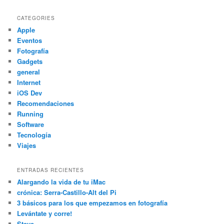
CATEGORIES
Apple
Eventos
Fotografía
Gadgets
general
Internet
iOS Dev
Recomendaciones
Running
Software
Tecnología
Viajes
ENTRADAS RECIENTES
Alargando la vida de tu iMac
crónica: Serra-Castillo-Alt del Pi
3 básicos para los que empezamos en fotografía
Levántate y corre!
Steve