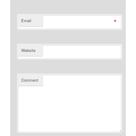
*
Email
Website
Comment