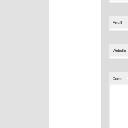
Email
Website
Commen