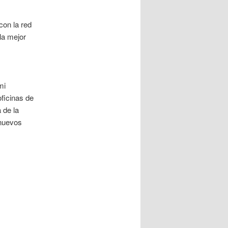
on la red
la mejor
mi
ficinas de
 de la
 nuevos