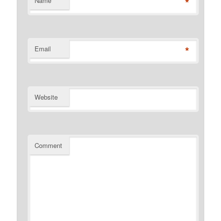
*
Name
*
Email
Website
Comment