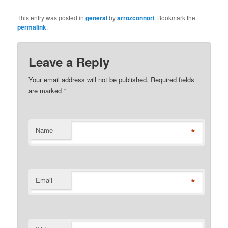
This entry was posted in
general
by
arrozconnori
. Bookmark the
permalink
.
Leave a Reply
Your email address will not be published. Required fields
are marked
*
*
Name
*
Email