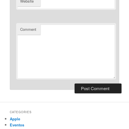
Website
Comment
CATEGORIES
Apple
Eventos