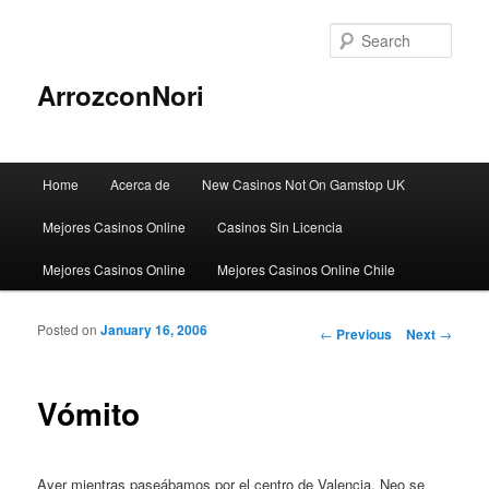
Sear
ArrozconNori
Main menu
Home
Acerca de
New Casinos Not On Gamstop UK
Skip to primary content
Skip to secondary content
Mejores Casinos Online
Casinos Sin Licencia
Mejores Casinos Online
Mejores Casinos Online Chile
Posted on
January 16, 2006
Post navigation
←
Previous
Next
→
Vómito
Ayer mientras paseábamos por el centro de Valencia, Neo se