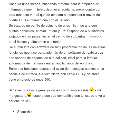
Hace ya unos meses, buscando material para la empresa de
informática que mi jefe quiso llevar adelante, me encontré con
esta mascota virtual que se conecta al ordenador a través del
puerto USB e interacciona con el usuario.
Se trata de un perrito de peluche de unos 16cm de alto con
puntos sensibles, altavoz, micro y luz. Dispone de 4 pulsadores
alojados en las patas, luz en el centro de su barriga, micrófono
en el hocico y altavoz en el interior.
Se suministra con software de fácil programación de las diversas
funciones que incorpora, además de un software de texto-a-voz
con soporte de español de alta calidad, ideal para la lectura
automática de mensajes entrantes, ficheros de word, etc.
Entre sus funciones destaca el aviso de mensajes nuevos en la
bandeja de entrada. Se suministra con cable USB y de audio,
tiene un precio de unos 50€.
Si tienes una novia geek ya sabes como sorprenderla
a mi
me gustaría
(espero que sea compatible con Linux, pero va a
ser que no xD)
Share this: