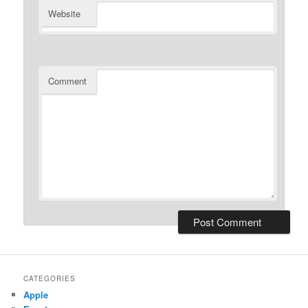
Website
Comment
CATEGORIES
Apple