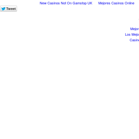
New Casinos Not On Gamstop UK
Mejores Casinos Online
Tweet
Mejor
Los Mejo
Casino